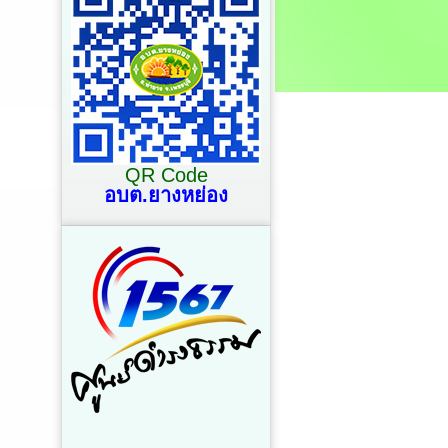
QR Code
อบต.ยางหย่อง