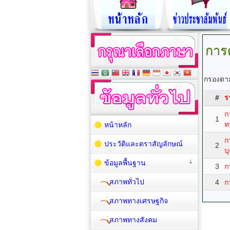
การ
กรองตาม
#
ร
ก
1
ท
หน้าหลัก
ก
ประวัติและตราสัญลักษณ์
2
บ
ข้อมูลพื้นฐาน
3
ก
สภาพทั่วไป
4
ก
สภาพทางเศรษฐกิจ
สภาพทางสังคม