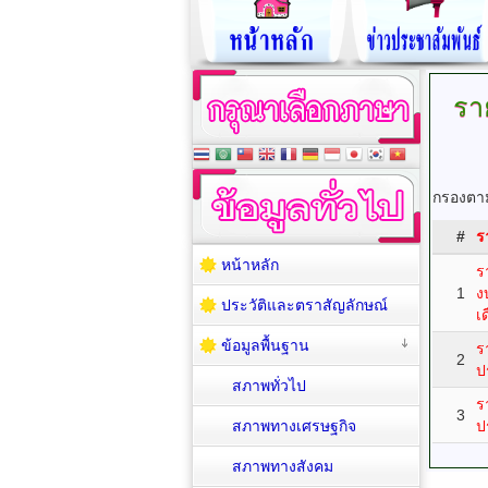
รา
กรองตาม
#
ร
หน้าหลัก
ร
1
ง
ประวัติและตราสัญลักษณ์
เ
ข้อมูลพื้นฐาน
ร
2
ป
สภาพทั่วไป
ร
3
สภาพทางเศรษฐกิจ
ป
สภาพทางสังคม