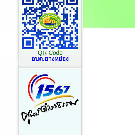
QR Code
อบต.ยางหย่อง