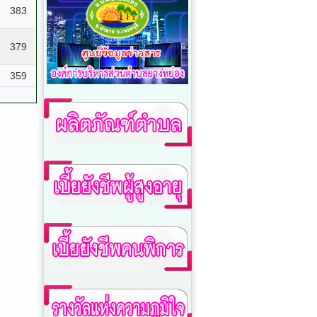
383
379
359