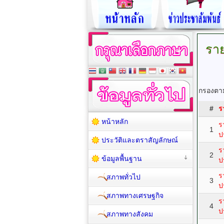
รา
กรองตาม
#
ร
หน้าหลัก
ร
1
ป
ประวัติและตราสัญลักษณ์
ร
2
ข้อมูลพื้นฐาน
ป
ร
สภาพทั่วไป
3
ป
สภาพทางเศรษฐกิจ
ร
4
ป
สภาพทางสังคม