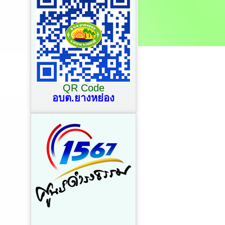
QR Code
อบต.ยางหย่อง