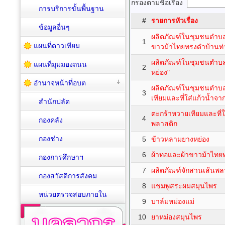
กรองตามชื่อเรื่อง
การบริการขั้นพื้นฐาน
#
รายการหัวเรื่อง
ข้อมูลอื่นๆ
ผลิตภัณฑ์ในชุมชนตำบล
1
แผนที่ดาวเทียม
ขาวม้าไทยทรงดำบ้านท่า
ผลิตภัณฑ์ในชุมชนตำบล
แผนที่มุมมองถนน
2
หย่อง"
อำนาจหน้าที่อบต
ผลิตภัณฑ์ในชุมชนตำบล
3
เทียมและที่ใส่แก้วน้ำจ
สำนักปลัด
ตะกร้าหวายเทียมและที่ใ
4
กองคลัง
พลาสติก
กองช่าง
5
ข้าวหลามยางหย่อง
6
ผ้าทอและผ้าขาวม้าไทยท
กองการศึกษาฯ
7
ผลิตภัณฑ์จักสานเส้นพล
กองสวัสดิการสังคม
8
แชมพูสระผมสมุนไพร
หน่วยตรวจสอบภายใน
9
บาล์มหม่องแม่
10
ยาหม่องสมุนไพร