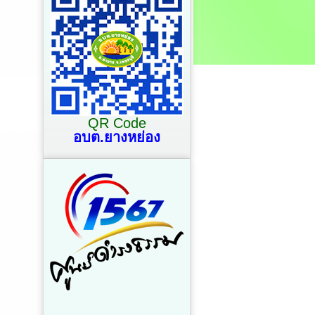
QR Code
อบต.ยางหย่อง