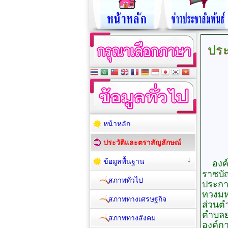
ประ
หน้าหลัก
ประวัติและตราสัญลักษณ์
ข้อมูลพื้นฐาน
องค
ราชบั
สภาพทั่วไป
ประกา
ทวงมห
สภาพทางเศรษฐกิจ
ส่วนตำบ
ตำบลยา
สภาพทางสังคม
องค์ก