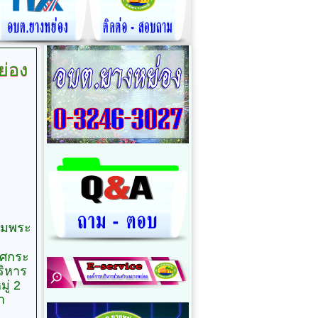
ย่อง
ตามพระ
าศกระ
ริหาร
มู่ 2
า