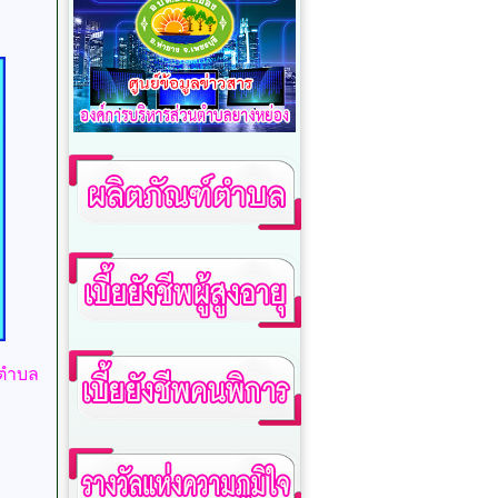
นตำบล