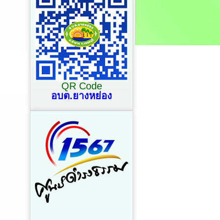
QR Code
อบต.ยางหย่อง